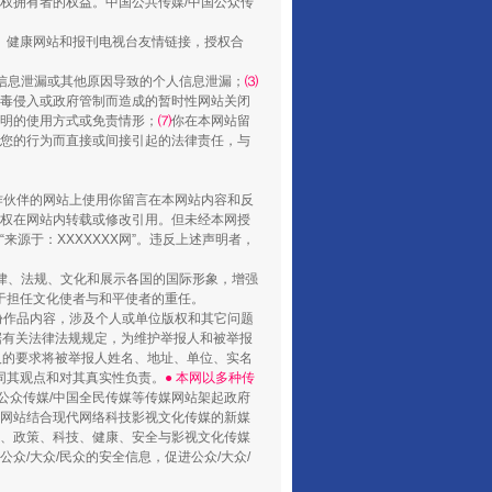
权拥有者的权益。中国公共传媒/中国公众传
、健康网站和报刊电视台友情链接，授权合
信息泄漏或其他原因导致的个人信息泄漏；
⑶
毒侵入或政府管制而造成的暂时性网站关闭
明的使用方式或免责情形；
⑺
你在本网站留
您的行为而直接或间接引起的法律责任，与
合作伙伴的网站上使用你留言在本网站内容和反
权在网站内转载或修改引用。但未经本网授
源于：XXXXXXX网”。违反上述声明者，
法律、法规、文化和展示各国的国际形象，增强
于担任文化使者与和平使者的重任。
份作品内容，涉及个人或单位版权和其它问题
据有关法律法规规定，为维护举报人和被举报
人的要求将被举报人姓名、地址、单位、实名
同其观点和对其真实性负责。
● 本网以多种传
公众传媒/中国全民传媒等传媒网站架起政府
媒网站结合现代网络科技影视文化传媒的新媒
律、政策、科技、健康、安全与影视文化传媒
众/大众/民众的安全信息，促进公众/大众/