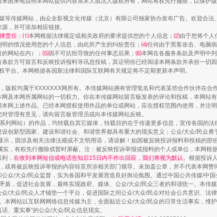
请来函来电说明本网站提供内容系本人或法人版权所有，网站有权先行撤除，以保护版
传媒等传媒网站，由众全影视文化传媒（北京）有限公司独家协办发布广告。欢迎合法
来源，并可添加相应链接。
律责任：⑴
本网根据法律规定或相关政府的要求提供您的个人信息；
⑵
由于您将个人
列明的情况使用您的个人信息，由此所产生的纠纷责任；
⑷
任何由于黑客攻击、电脑病
者的网站在内）；
⑸
因不可抗拒导致的任何事态后果；
⑹
本网在各服务条款及声明中列
有条款方可留言和反映投诉报料等讯息投稿，其证明你已经阅读本网条款并承担一切因
语权平台。本网根据各国新法律和国际互联网有关规定将不定期更新本声明。
作品，版权均属于XXXXXXX网所有。本传媒网站拥有管理笔名和代表某些合作伙伴在
本网及本网所属网站的一切权力。你在本传媒网站留言板发表的评论和投稿，本网站有
本网上述作品。已经本网授权使用作品的单位或网站，应在授权范围内使用，并注明“来
您对管理有意见，请向留言板管理员或向本传媒网站反映。
本传媒系列网站）的作品，均转载自其它媒体，转载目的在于传递更多信息，宣传各国的
设创新型国家、建设和谐社会、和谐世界都具有重大的现实意义；公众/大众/民众勇
显示，因涉及相关法律法规或不文明用语，请谅解！如因被反映投诉报料和投稿的部
属实，有权先行撤除或暂时屏蔽。注：被反映投诉举报或报料的个人或单位，本网根
权利，
在收到本网短信或电话告知后15日内不作出回应，我们将视为默认。
根据投诉
论，或将被反映投诉举报的内容转至所涉相关部门领导。未加盖公章，并不代表本网赞
和公众/大众/民众监督，实为各国和平发展营造良好舆论氛围。通过中国公共传媒/中国
会矛盾，促进社会发展，最终实现政府、媒体、公众/大众/民众三者的和谐统一。本传
众/大众/民众人才铺垫一个平台，促进国际之间公众/大众/民众对社会公共意识、法
。本网站以互联网网络信息传媒为主，全面贴近公众/大众/民众的日常生活事实，维护公
真话、重实事”的公众/大众/民众信息现实。