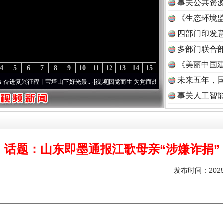
事关公共资
《生态环境监
读
四部门印发
多部门联合部
《美丽中国建
4
5
6
7
8
9
10
11
12
13
14
15
未来五年，
复兴征程丨宝塔山下好光景..
·[视频]
因党而生 为党而战——百年“纪”事⑧加强纪律..
·[
事关人工智
话题：山东即墨通报江歌母亲“涉嫌诈捐”
发布时间：2025-