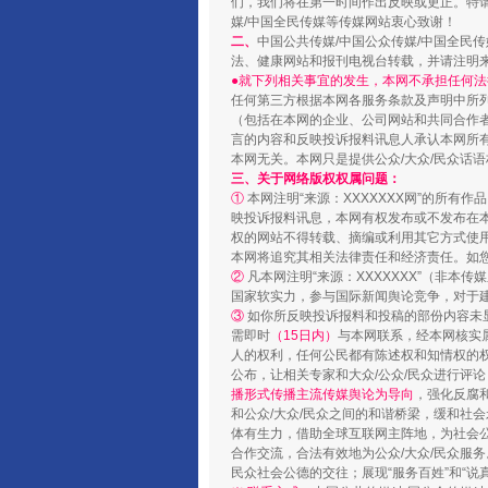
们，我们将在第一时间作出反映或更正。特
媒/中国全民传媒等传媒网站衷心致谢！
二、
中国公共传媒/中国公众传媒/中国全民
法、健康网站和报刊电视台转载，并请注明
●就下列相关事宜的发生，本网不承担任何法
任何第三方根据本网各服务条款及声明中所
（包括在本网的企业、公司网站和共同合作
言的内容和反映投诉报料讯息人承认本网所
本网无关。本网只是提供公众/大众/民众话
三、关于网络版权权属问题：
①
本网注明“来源：XXXXXXX网”的所有
映投诉报料讯息，本网有权发布或不发布在
权的网站不得转载、摘编或利用其它方式使用
本网将追究其相关法律责任和经济责任。如
②
凡本网注明“来源：XXXXXXX”（非
国家软实力，参与国际新闻舆论竞争，对于建
③
如你所反映投诉报料和投稿的部份内容未
需即时
（15日内）
与本网联系，经本网核实
人的权利，任何公民都有陈述权和知情权的
公布，让相关专家和大众/公众/民众进行评
播形式传播主流传媒舆论为导向
，强化反腐
和公众/大众/民众之间的和谐桥梁，缓和社
体有生力，借助全球互联网主阵地，为社会公
合作交流，合法有效地为公众/大众/民众服务
民众社会公德的交往；展现“服务百姓”和“说