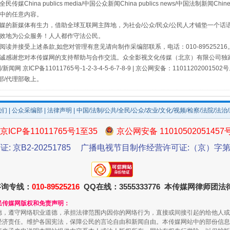
a publics media/中国公众新闻China publics news/中国法制新闻Chinese
中的任意内容。
的新媒体有生力，借助全球互联网主阵地，为社会/公众/民众/公民人才铺垫一个话语
效地为公众服务！人人都作守法公民。
读并接受上述条款,如您对管理有意见请向制作采编部联系，电话：010-895252
诚感谢您对本传媒网的支持帮助与合作交流。众全影视文化传媒（北京）有限公司独家
网 京ICP备11011765号-1-2-3-4-5-6-7-8-9 | 京公网安备：11011202001502
部/代理部敬上。
我们
|
公众采编部
|
法律声明
| 中国/法制/公共/全民/公众/农业/文化/视频/检察/法院/法治
京ICP备11011765号1至35
京公网安备 11010502051457
证: 京B2-20251785
广播电视节目制作经营许可证:（京）字第3
咨询专线：
010-89525216
QQ在线：3555333776 本传媒网律师团
民传媒网版权和免责声明：
德，遵守网络职业道德，承担法律范围内因你的网络行为，直接或间接引起的给他人或
经济责任。维护各国宪法，保障公民的言论自由和新闻自由。本传媒网站中的部份信息