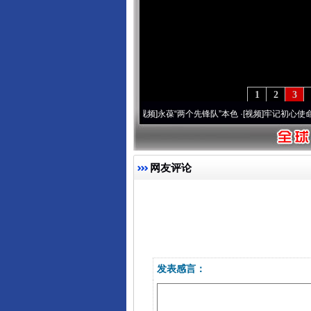
1
2
3
营20周年 深刻改变雪域高原..
·[视频]
永葆“两个先锋队”本色
·[视频]
牢记初心使命 奋进
网友评论
发表感言：