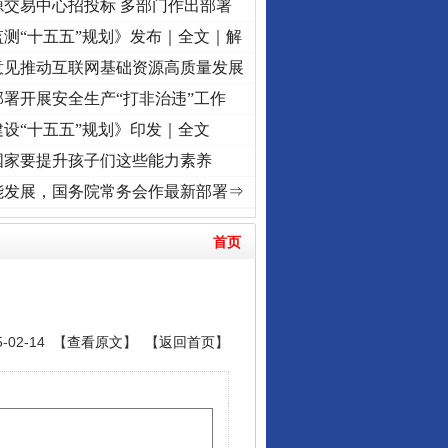
源交易中心招投标 多部门作出部署
测“十五五”规划》发布｜全文｜解
意见推动互联网基础资源高质量发展
署开展安全生产“打非治违”工作
设“十五五”规划》印发｜全文
国家要提升孩子们这些能力素养
视频]
牢记初心使命 奋进复兴征程丨“转折之城”激荡..
·[视频]
牢记初心使命 奋进复兴征程
能发展，国务院常务会作最新部署⇒
首页
02-14 【
查看原文
】 【
返回首页
】