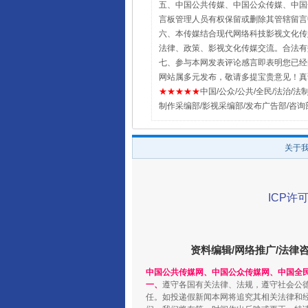
五、中国公共传媒、中国公众传媒、中国全民传媒Chin
言板管理人员有权保留或删除其管辖留言
六、本传媒结合现代网络科技影视文化传媒
法律、政策、影视文化传媒交流。合法有
七、参与本网发表评论感言即表明您已经阅
网站属多元发布，敬请多提宝贵意见！真
★★★★★
中国/公众/公共/全民/法治/法制/新闻
制作采编部/影视采编部/发布广告部/咨询
关于
ICP许可
资料编辑/网络推广/法律
中国公共传媒网、中国公众传媒网、中国全
一、
遵守各国有关法律、法规，遵守社会公
任。如投递假新闻本网将追究其相关法律和