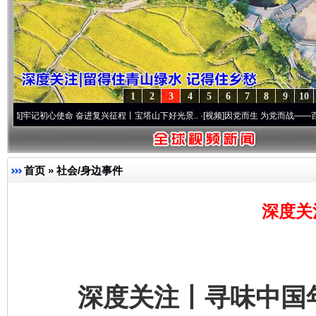
1
2
3
4
5
6
7
8
9
10
心使命 奋进复兴征程丨宝塔山下好光景..
·[视频]
因党而生 为党而战——百年“纪”事⑧加
首页
»
社会/身边事件
深度关
深度关注丨寻味中国