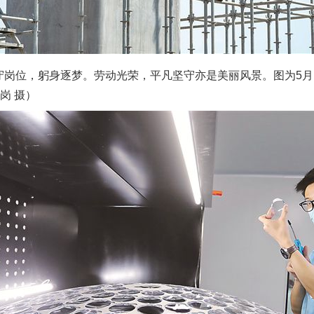
岗位，躬身逐梦。劳动光荣，平凡坚守亦是美丽风景。图为5月
岗 摄）