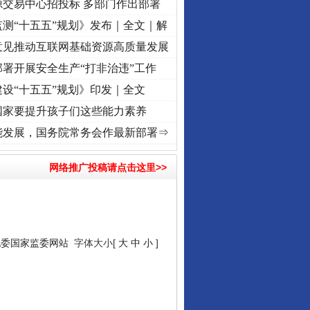
源交易中心招投标 多部门作出部署
测“十五五”规划》发布｜全文｜解
意见推动互联网基础资源高质量发展
署开展安全生产“打非治违”工作
设“十五五”规划》印发｜全文
国家要提升孩子们这些能力素养
使命 奋进复兴征程丨“转折之城”激荡..
·[视频]
牢记初心使命 奋进复兴征程丨红船起航处 
能发展，国务院常务会作最新部署⇒
网络推广投稿请点击这里>>
纪委国家监委网站
字体大小[
大
中
小
]