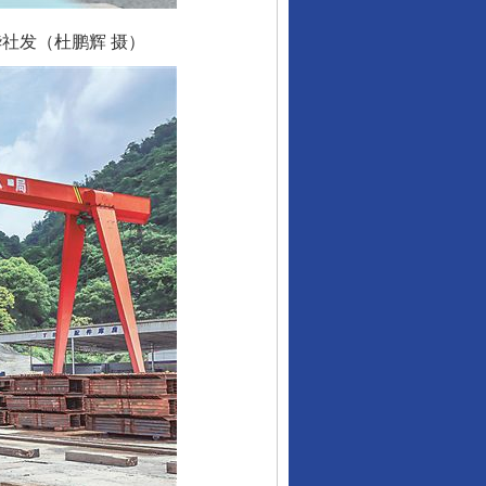
社发（杜鹏辉 摄）