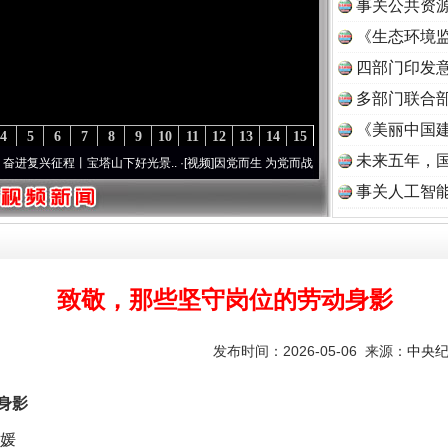
事关公共资
《生态环境监
读
四部门印发
多部门联合部
《美丽中国建
4
5
6
7
8
9
10
11
12
13
14
15
未来五年，
塔山下好光景..
·[视频]
因党而生 为党而战——百年“纪”事⑧加强纪律..
·[视频]
牢记初心
事关人工智
致敬，那些坚守岗位的劳动身影
发布时间：2026-05-06 来源：
中央
身影
媛