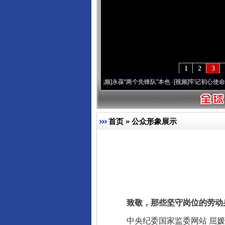
1
2
3
刻改变雪域高原..
·[视频]
永葆“两个先锋队”本色
·[视频]
牢记初心使命 奋进复兴征程丨宝
首页
»
公众形象展示
致敬，那些坚守岗位的劳动
中央纪委国家监委网站 屈媛