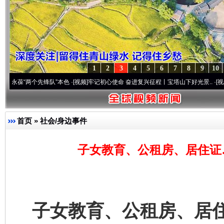
1
2
3
4
5
6
7
8
9
10
两个先锋队”本色
·[视频]
牢记初心使命 奋进复兴征程丨宝塔山下好光景..
·[视频]
因党而生
首页
»
社会/身边事件
子女教育、公租房、居住证
子女教育、公租房、居