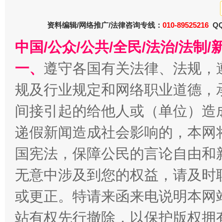
东山县通报“牛蛙产品抗生素超标问题”
法
资料编辑/网络推广/法律咨询专线：
010-89525216
QQ
中国/公众/公共/全民/法治/法
一、
遵守各国有关法律、法规，
规及行业规定和网络职业道德，
间接引起的给他人或（单位）造
递假新闻造成社会影响的，本网
国宪法，保障公民的言论自由和
千年窑火 生生不息
一
无意中涉及到您的权益，请及时
或更正。特请来函来电说明本网
站有权先行撤除，以保护版权拥有者