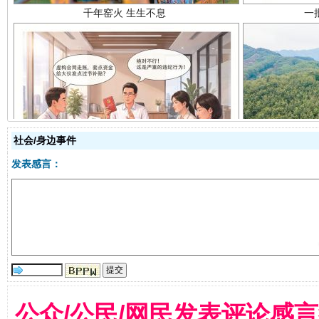
揭开“小金库”的免责幌子
社会/身边事件
发表感言：
公众/公民/网民发表评论感
受贿1.44亿！段成刚被判无期
从幼儿