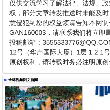
仅供交流学习了解法律、法规、政
权，部分文章转发推送时未能及时
意侵犯到您的权益烦请告知本网制作采编
东山县通报“牛蛙产品抗生素超标问题”
法
GAN160003，请联系我们将立即删
投稿邮箱：3555333776@QQ
12号（华声国际大厦）1层 1 2
原创权利，请转载时务必注明原创作
全球视频图文新闻
千年窑火 生生不息
一