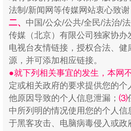
法制/新闻网等传媒网站衷心致谢
二、
中国/公众/公共/全民/法治
传媒（北京）有限公司独家协办
揭开“小金库”的免责幌子
电视台友情链接，授权合法、健
源，并可添加相应链接。
●就下列相关事宜的发生，本网
定或相关政府的要求提供您的个
他原因导致的个人信息泄漏；
⑶
中所列明的情况使用您的个人信
受贿1.44亿！段成刚被判无期
从幼儿
于黑客攻击、电脑病毒侵入或政